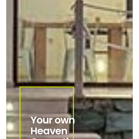
Y
o
u
r
o
w
n
H
e
a
v
e
n