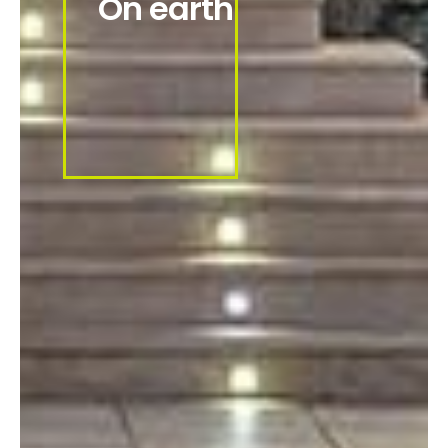
O
n
e
a
r
t
h